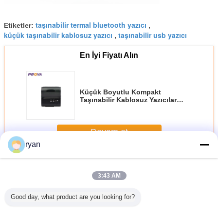
taşınabilir termal bluetooth yazıcı
Etiketler:
,
küçük taşınabilir kablosuz yazıcı
taşınabilir usb yazıcı
,
En İyi Fiyatı Alın
Küçük Boyutlu Kompakt
Taşınabilir Kablosuz Yazıcılar
Güvenilir Performans
Devam et
ryan
Kompakt Taşınabilir Kablosuz Yazıcılar
Daha
3:43 AM
Good day, what product are you looking for?
0mAH Li-
Kolay Kullanım
Şarj Edilebilir Li-
80mm Kompakt
58 mm 