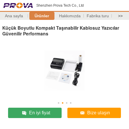
Shenzhen Prova Tech Co., Ltd
Ana sayfa
Ürünler
Hakkımızda
Fabrika turu
>>
Küçük Boyutlu Kompakt Taşınabilir Kablosuz Yazıcılar
Güvenilir Performans
En iyi fiyat
Bize ulaşın