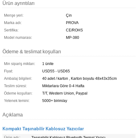
Ürün ayrıntıları
Menşe yeri:
Çin
Marka adı:
PROVA
Sertifika:
CE/ROHS
Model numarası:
MP-380
Ödeme & teslimat koşulları
Min sipariş miktarı:
1 ünite
Fiyat:
USD55 - USD65
Ambalaj bilgileri:
40 adet / karton , Karton boyutu 48x43x35cm
Teslim süresi:
Miktarlara Göre 0-4 Hafta
Ödeme koşulları:
T/T, Western Union, Paypal
Yetenek temini:
5000+ birim/ay
Açıklama
Kompakt Taşınabilir Kablosuz Yazıcılar
Ürün adı::
Taşınabilir Kablosuz Bluetooth Termal Yazıcı