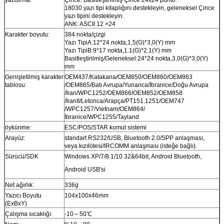
yazdırma:
Çince: Basitleştirilmiş Çince 24x24 punto.
18030 yazı tipi kitaplığını destekleyin, geleneksel Çince
yazı tipini destekleyin.
ANK: ASCII 12 ×24
Karakter boyutu:
384 nokta/çizgi
Yazı TipiA:12*24 nokta,1,5(G)*3,0(Y) mm
Yazı TipiB:9*17 nokta,1.1(G)*2.1(Y) mm
Basitleştirilmiş/Geleneksel:24*24 nokta,3,0(G)*3,0(Y)
mm
Genişletilmiş karakter
OEM437/Katakana/OEM850/OEM860/OEM863
tablosu:
/OEM865/Batı Avrupa/Yunanca/İbranice/Doğu Avrupa
/İran/WPC1252/OEM866/OEM852/OEM858
/İranII/Letonca/Arapça/PT151.1251/OEM747
/WPC1257/Vietnam/OEM864/
İbranice/WPC1255/Tayland
öykünme:
ESC/POS/STAR komut sistemi
Arayüz:
standart RS232/USB, Bluetooth 2.0/SPP anlaşması,
veya kızılötesi/IRCOMM anlaşması (isteğe bağlı).
Sürücü/SDK
Windows XP/7/8.1/10 32&64bit, Android Bluetooth,
Android USB'si
Net ağırlık:
336g
Yazıcı Boyutu
104x100x46mm
(ExBxY)
Çalışma sıcaklığı:
-10～50℃