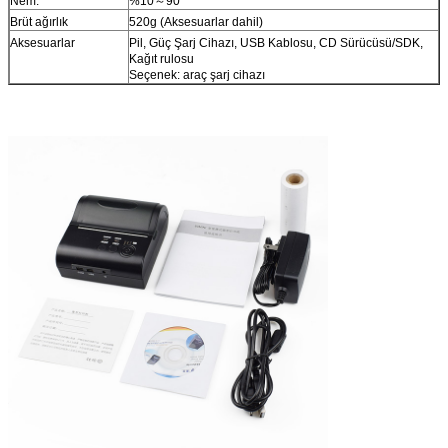
Nem:
%10～90
Brüt ağırlık
520g (Aksesuarlar dahil)
Aksesuarlar
Pil, Güç Şarj Cihazı, USB Kablosu, CD Sürücüsü/SDK,
Kağıt rulosu
Seçenek: araç şarj cihazı