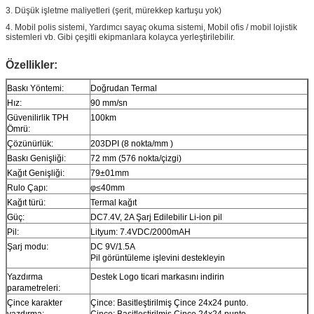
3. Düşük işletme maliyetleri (şerit, mürekkep kartuşu yok)
4. Mobil polis sistemi, Yardımcı sayaç okuma sistemi, Mobil ofis / mobil lojistik
sistemleri vb. Gibi çeşitli ekipmanlara kolayca yerleştirilebilir.
Özellikler:
Baskı Yöntemi:
Doğrudan Termal
Hız:
90 mm/sn
Güvenilirlik TPH
100km
Ömrü:
Çözünürlük:
203DPI (8 nokta/mm )
Baskı Genişliği:
72 mm (576 nokta/çizgi)
Kağıt Genişliği:
79±01mm
Rulo Çapı:
φ≤40mm
Kağıt türü:
Termal kağıt
Güç:
DC7.4V, 2A Şarj Edilebilir Li-ion pil
Pil:
Lityum: 7.4VDC/2000mAH
Şarj modu:
DC 9V/1.5A
Pil görüntüleme işlevini destekleyin
Yazdırma
Destek Logo ticari markasını indirin
parametreleri:
Çince karakter
Çince: Basitleştirilmiş Çince 24x24 punto.