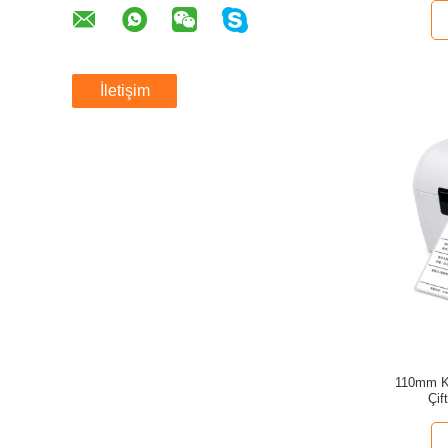
İletişim
110mm Ka
Çif