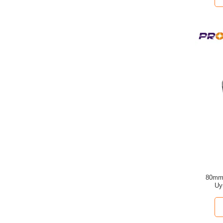
80mm 
Uy