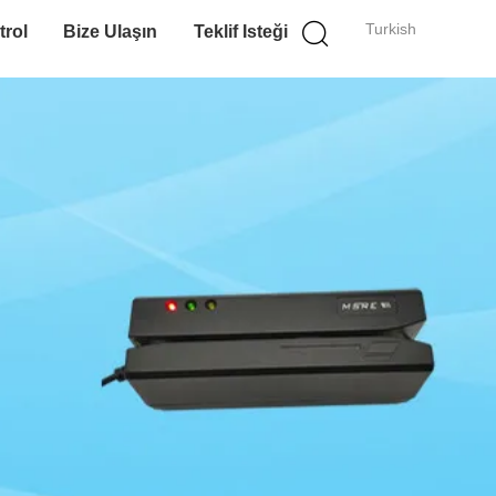
Turkish
trol
Bize Ulaşın
Teklif Isteği