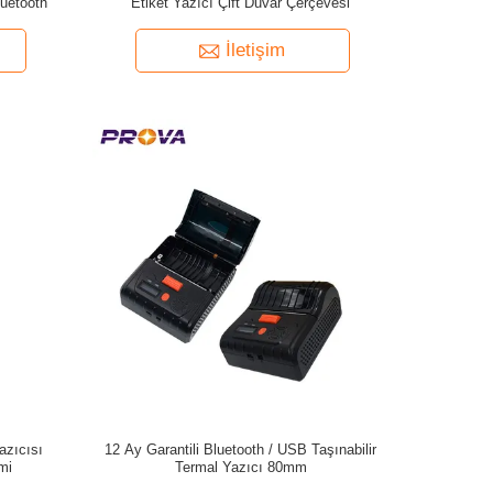
luetooth
Etiket Yazıcı Çift Duvar Çerçevesi
İletişim
azıcısı
12 Ay Garantili Bluetooth / USB Taşınabilir
mi
Termal Yazıcı 80mm