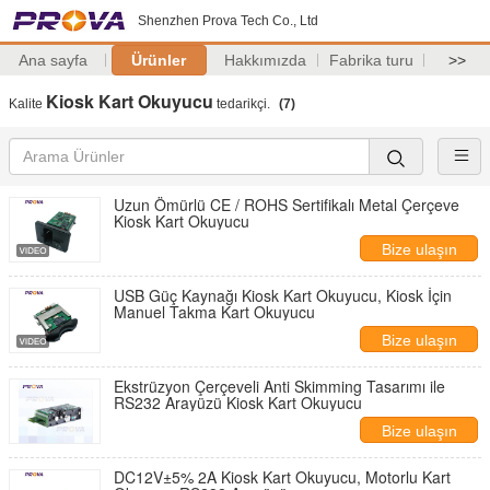
Shenzhen Prova Tech Co., Ltd
Ana sayfa
Ürünler
Hakkımızda
Fabrika turu
>>
Kiosk Kart Okuyucu
Kalite
tedarikçi.
(7)
Uzun Ömürlü CE / ROHS Sertifikalı Metal Çerçeve
Kiosk Kart Okuyucu
Bize ulaşın
USB Güç Kaynağı Kiosk Kart Okuyucu, Kiosk İçin
Manuel Takma Kart Okuyucu
Bize ulaşın
Ekstrüzyon Çerçeveli Anti Skimming Tasarımı ile
RS232 Arayüzü Kiosk Kart Okuyucu
Bize ulaşın
DC12V±5% 2A Kiosk Kart Okuyucu, Motorlu Kart