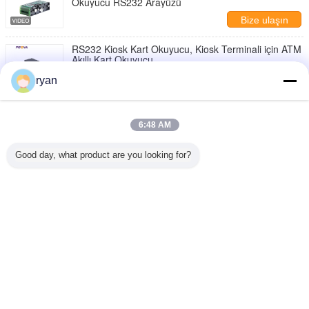
Okuyucu RS232 Arayüzü
Bize ulaşın
RS232 Kiosk Kart Okuyucu, Kiosk Terminali için ATM
Akıllı Kart Okuyucu
Bize ulaşın
ryan
Kiosk Terminaline Uygun RS232 Arayüzü ATM Akıllı
Kart Okuyucu
6:48 AM
Bize ulaşın
Good day, what product are you looking for?
RS232 Arayüzü ile DC12V 2A Güç Kaynağı Kiosk
Motor Kart Okuyucu
Bize ulaşın
Dil değiştir
Turkish