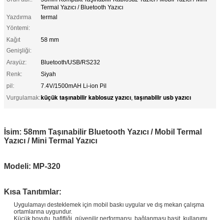
Termal Yazıcı / Bluetooth Yazıcı
Yazdırma
termal
Yöntemi:
Kağıt
58 mm
Genişliği:
Arayüz:
Bluetooth/USB/RS232
Renk:
Siyah
pil:
7.4V/1500mAH Li-ion Pil
küçük taşınabilir kablosuz yazıcı
taşınabilir usb yazıcı
Vurgulamak:
,
İsim: 58mm Taşınabilir Bluetooth Yazıcı / Mobil Termal
Yazıcı / Mini Termal Yazıcı
Modeli: MP-320
Kısa Tanıtımlar:
Uygulamayı desteklemek için mobil baskı uygular ve dış mekan çalışma
ortamlarına uygundur.
Küçük boyutu, hafifliği, güvenilir performansı, bağlanması basit, kullanımı