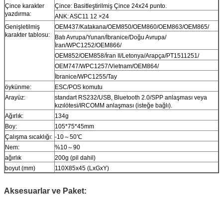
Çince karakter
Çince: Basitleştirilmiş Çince 24x24 punto.
yazdırma:
ANK: ASC11 12 ×24
Genişletilmiş
OEM437/Katakana/OEM850/OEM860/OEM863/OEM865/
karakter tablosu:
Batı Avrupa/Yunan/İbranice/Doğu Avrupa/
İran/WPC1252/OEM866/
OEM852/OEM858/İran II/Letonya/Arapça/PT1511251/
OEM747/WPC1257/Vietnam/OEM864/
İbranice/WPC1255/Tay
öykünme:
ESC/POS komutu
Arayüz:
standart RS232/USB, Bluetooth 2.0/SPP anlaşması veya
kızılötesi/IRCOMM anlaşması (isteğe bağlı).
Ağırlık:
134g
Boy:
105*75*45mm
Çalışma sıcaklığı:
-10～50℃
Nem:
%10～90
ağırlık
200g (pil dahil)
boyut (mm)
110X85x45 (LxGxY)
Aksesuarlar ve Paket: