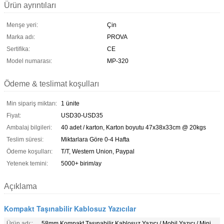
Ürün ayrıntıları
Menşe yeri:
Çin
Marka adı:
PROVA
Sertifika:
CE
Model numarası:
MP-320
Ödeme & teslimat koşulları
Min sipariş miktarı:
1 ünite
Fiyat:
USD30-USD35
Ambalaj bilgileri:
40 adet / karton, Karton boyutu 47x38x33cm @ 20kgs
Teslim süresi:
Miktarlara Göre 0-4 Hafta
Ödeme koşulları:
T/T, Western Union, Paypal
Yetenek temini:
5000+ birim/ay
Açıklama
Kompakt Taşınabilir Kablosuz Yazıcılar
Ürün adı::
58mm Kompakt Taşınabilir Kablosuz Yazıcı / Mobil Yazıcı / Mini