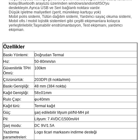
kolay.Bluetooth arayüzü üzerinden windows/andorid/ISO'yu
destekleyin.Ayrıca USB ve Seri bağlantı noktası vardır.
Düşük işletme maliyetleri (şerit, mürekkep kartuşu yok)
Mobil polis sistemi, Tütün dağıtım sistemi, Yardımcı sayaç okuma sistemi,
Mobil ofis / mobil lojistik sistemleri gibi çeşitli ekipmanlara kolayca
yerleştirilebilir,
Taşınabilir enstrümantasyon, Test ekipmanı, yardımcı
ekipman.
Özellikler
Baskı Yöntemi:
Doğrudan Termal
Hız:
50-80mm/sn
Güvenilirlik TPH
100km
Ömrü:
Çözünürlük:
203DPI (8 nokta/mm)
Baskı Genişliği:
48 mm (384 nokta)
Kağıt Genişliği:
58±01mm
Rulo Çapı:
φ≤40mm
Kağıt türü:
Termal kağıt
Güç:
şarj edilebilir lityum pil/NI-MH pil
Pil:
Lityum: 7.4VDC/1500mAH
Şarj modu:
DC 9V/1.5A
Yazdırma
Logo ticari markasını indirme desteği
parametreleri: