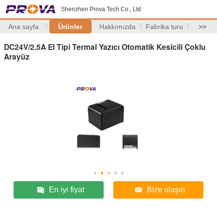
Shenzhen Prova Tech Co., Ltd
Ana sayfa
Ürünler
Hakkımızda
Fabrika turu
>>
DC24V/2.5A El Tipi Termal Yazıcı Otomatik Kesicili Çoklu
Arayüz
En iyi fiyat
Bize ulaşın