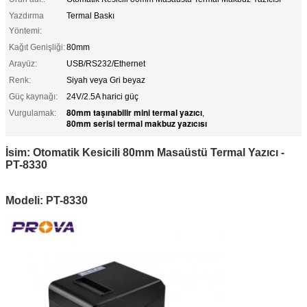
Yazdırma
Termal Baskı
Yöntemi:
Kağıt Genişliği:
80mm
Arayüz:
USB/RS232/Ethernet
Renk:
Siyah veya Gri beyaz
Güç kaynağı:
24V/2.5A harici güç
80mm taşınabilir mini termal yazıcı
Vurgulamak:
,
80mm serisi termal makbuz yazıcısı
İsim: Otomatik Kesicili 80mm Masaüstü Termal Yazıcı -
PT-8330
Modeli: PT-8330