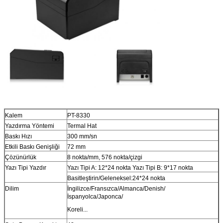
Kalem
PT-8330
Yazdırma Yöntemi
Termal Hat
Baskı Hızı
300 mm/sn
Etkili Baskı Genişliği
72 mm
Çözünürlük
8 nokta/mm, 576 nokta/çizgi
Yazı Tipi Yazdır
Yazı Tipi A: 12*24 nokta Yazı Tipi B: 9*17 nokta
Basitleştirin/Geleneksel:24*24 nokta
Dilim
İngilizce/Fransızca/Almanca/Denish/
İspanyolca/Japonca/
Koreli...