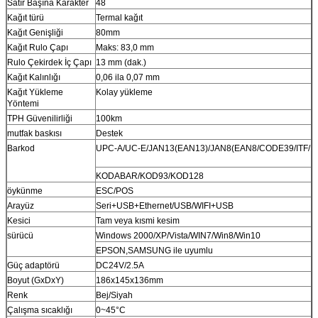
Satır Başına Karakter
48
Kağıt türü
Termal kağıt
Kağıt Genişliği
80mm
Kağıt Rulo Çapı
Maks: 83,0 mm
Rulo Çekirdek İç Çapı
13 mm (dak.)
Kağıt Kalınlığı
0,06 ila 0,07 mm
Kağıt Yükleme
Kolay yükleme
Yöntemi
TPH Güvenilirliği
100km
mutfak baskısı
Destek
Barkod
UPC-A/UC-E/JAN13(EAN13)/JAN8(EAN8/CODE39/ITF/
KODABAR/KOD93/KOD128
öykünme
ESC/POS
Arayüz
Seri+USB+Ethernet/USB/WIFI+USB
Kesici
Tam veya kısmi kesim
sürücü
Windows 2000/XP/Vista/WIN7/Win8/Win10
EPSON,SAMSUNG ile uyumlu
Güç adaptörü
DC24V/2.5A
Boyut (GxDxY)
186x145x136mm
Renk
Bej/Siyah
Çalışma sıcaklığı
0~45°C