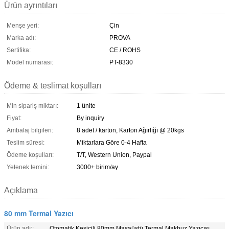
Ürün ayrıntıları
Menşe yeri:
Çin
Marka adı:
PROVA
Sertifika:
CE / ROHS
Model numarası:
PT-8330
Ödeme & teslimat koşulları
Min sipariş miktarı:
1 ünite
Fiyat:
By inquiry
Ambalaj bilgileri:
8 adet / karton, Karton Ağırlığı @ 20kgs
Teslim süresi:
Miktarlara Göre 0-4 Hafta
Ödeme koşulları:
T/T, Western Union, Paypal
Yetenek temini:
3000+ birim/ay
Açıklama
80 mm Termal Yazıcı
Ürün adı::
Otomatik Kesicili 80mm Masaüstü Termal Makbuz Yazıcısı