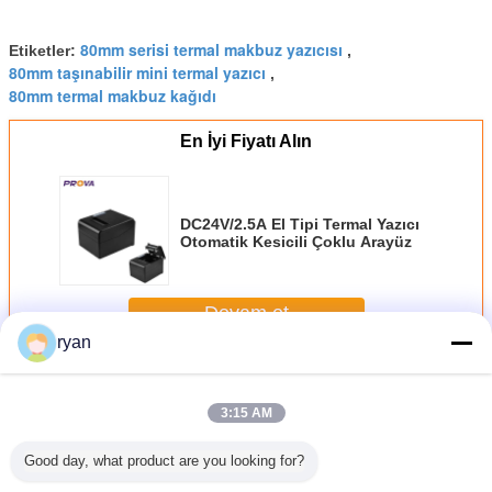
80mm serisi termal makbuz yazıcısı
Etiketler:
,
80mm taşınabilir mini termal yazıcı
,
80mm termal makbuz kağıdı
En İyi Fiyatı Alın
DC24V/2.5A El Tipi Termal Yazıcı
Otomatik Kesicili Çoklu Arayüz
Devam et
ryan
80 mm Termal Yazıcı
Daha
3:15 AM
Good day, what product are you looking for?