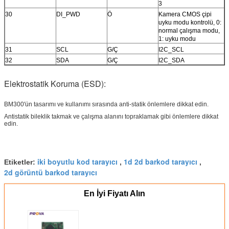
3
30
DI_PWD
Ö
Kamera CMOS çipi
uyku modu kontrolü, 0:
normal çalışma modu,
1: uyku modu
31
SCL
G/Ç
I2C_SCL
32
SDA
G/Ç
I2C_SDA
Elektrostatik Koruma (ESD):
BM300'ün tasarımı ve kullanımı sırasında anti-statik önlemlere dikkat edin.
Antistatik bileklik takmak ve çalışma alanını topraklamak gibi önlemlere dikkat
edin.
iki boyutlu kod tarayıcı
1d 2d barkod tarayıcı
Etiketler:
,
,
2d görüntü barkod tarayıcı
En İyi Fiyatı Alın