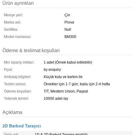
Ürün ayrıntıları
Menşe yeri:
Çin
Marka adı:
Prova
Sertifika:
Null
Model numarası:
BM300
Ödeme & teslimat koşulları
Min sipariş miktarı:
1 adet (Örnek kabul edilebilir)
Fiyat:
by enquiry
Ambalaj bilgileri:
Küçük kutu ve karton ile
Teslim süresi:
Örnekler için 1-7 gün, toplu için 2-4 hafta
Ödeme koşulları:
T/T, Western Union, Paypal
Yetenek temini:
10000 adet /ay
Açıklama
2D Barkod Tarayıcı
Ürün adı:
1D & 2D Barkod Tarama modülü