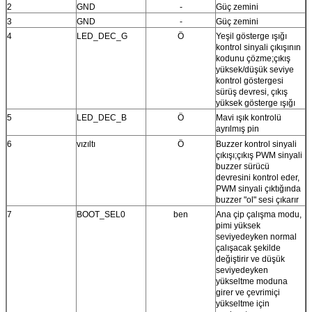
2
GND
-
Güç zemini
3
GND
-
Güç zemini
4
LED_DEC_G
Ö
Yeşil gösterge ışığı
kontrol sinyali çıkışının
kodunu çözme;çıkış
yüksek/düşük seviye
kontrol göstergesi
sürüş devresi, çıkış
yüksek gösterge ışığı
5
LED_DEC_B
Ö
Mavi ışık kontrolü
ayrılmış pin
6
vızıltı
Ö
Buzzer kontrol sinyali
çıkışı;çıkış PWM sinyali
buzzer sürücü
devresini kontrol eder,
PWM sinyali çıktığında
buzzer "ol" sesi çıkarır
7
BOOT_SEL0
ben
Ana çip çalışma modu,
pimi yüksek
seviyedeyken normal
çalışacak şekilde
değiştirir ve düşük
seviyedeyken
yükseltme moduna
girer ve çevrimiçi
yükseltme için