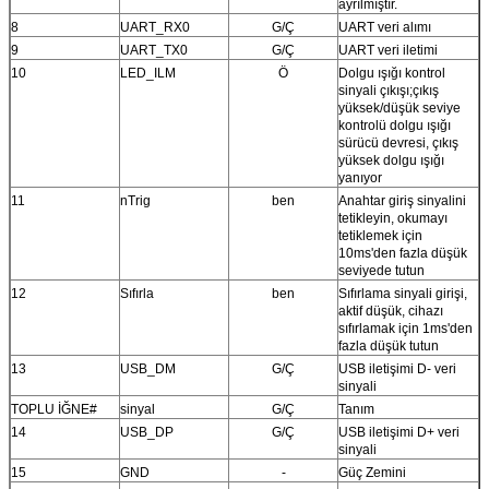
ayrılmıştır.
8
UART_RX0
G/Ç
UART veri alımı
9
UART_TX0
G/Ç
UART veri iletimi
10
LED_ILM
Ö
Dolgu ışığı kontrol
sinyali çıkışı;çıkış
yüksek/düşük seviye
kontrolü dolgu ışığı
sürücü devresi, çıkış
yüksek dolgu ışığı
yanıyor
11
nTrig
ben
Anahtar giriş sinyalini
tetikleyin, okumayı
tetiklemek için
10ms'den fazla düşük
seviyede tutun
12
Sıfırla
ben
Sıfırlama sinyali girişi,
aktif düşük, cihazı
sıfırlamak için 1ms'den
fazla düşük tutun
13
USB_DM
G/Ç
USB iletişimi D- veri
sinyali
TOPLU İĞNE#
sinyal
G/Ç
Tanım
14
USB_DP
G/Ç
USB iletişimi D+ veri
sinyali
15
GND
-
Güç Zemini