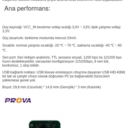
Ana performans:
Güç kaynağı: VCC_IN besleme voltajı aralığı 3,0V ~ 3,6V, tipik çalışma voltajı
3,3V.
Güç tasarrufu: bekleme modunda mevcut 33mA.
Sıcaklık: normal çalışma sıcaklığı -20 ℃ ~ 70 ℃, saklama sıcaklığı -40 ℃ ~ 80
℃.
Seri port: Seri iletişim arabirimi, TTL seviyesi sinyali, 1200 bps ila 115200 bps
hızını destekleyebilir, varsayılan konfigürasyon 115200bps, 8 veri biti,
kontrolsüz, 1 stop bitidir.
USB bağlantı noktası: USB klavye emülasyon cihazına dayanan USB HID-KBW,
bir tak ve çalıştır cihazı olarak doğrudan PC'ye bağlanabilir.Sürücüleri
yüklemeye gerek yok.
Boyut: 29,8 mm (Uzunluk) * 14,8 mm (Genişlik) * 3 mm (Kalınlık)