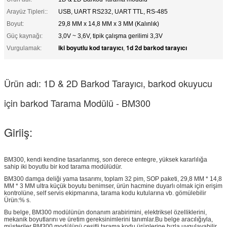
Arayüz Tipleri::
USB, UART RS232, UART TTL, RS-485
Boyut:
29,8 MM x 14,8 MM x 3 MM (Kalınlık)
Güç kaynağı:
3,0V ~ 3,6V, tipik çalışma gerilimi 3,3V
iki boyutlu kod tarayıcı
1d 2d barkod tarayıcı
Vurgulamak:
,
Ürün adı: 1D & 2D Barkod Tarayıcı, barkod okuyucu
için barkod Tarama Modülü - BM300
Giriiş:
BM300, kendi kendine tasarlanmış, son derece entegre, yüksek kararlılığa
sahip iki boyutlu bir kod tarama modülüdür.
BM300 damga deliği yama tasarımı, toplam 32 pim, SOP paketi, 29,8 MM * 14,8
MM * 3 MM ultra küçük boyutu benimser, ürün hacmine duyarlı olmak için erişim
kontrolüne, self servis ekipmanına, tarama kodu kutularına vb. gömülebilir
Ürün:% s.
Bu belge, BM300 modülünün donanım arabirimini, elektriksel özelliklerini,
mekanik boyutlarını ve üretim gereksinimlerini tanımlar.Bu belge aracılığıyla,
müşteriler BM300 modülünü çeşitli tarama kodu ürünlerine hızla uygulayabilir.