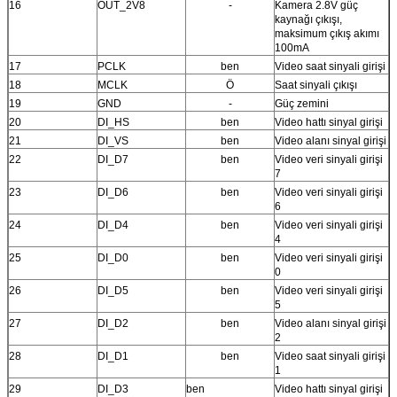
16
OUT_2V8
-
Kamera 2.8V güç
kaynağı çıkışı,
maksimum çıkış akımı
100mA
17
PCLK
ben
Video saat sinyali girişi
18
MCLK
Ö
Saat sinyali çıkışı
19
GND
-
Güç zemini
20
DI_HS
ben
Video hattı sinyal girişi
21
DI_VS
ben
Video alanı sinyal girişi
22
DI_D7
ben
Video veri sinyali girişi
7
23
DI_D6
ben
Video veri sinyali girişi
6
24
DI_D4
ben
Video veri sinyali girişi
4
25
DI_D0
ben
Video veri sinyali girişi
0
26
DI_D5
ben
Video veri sinyali girişi
5
27
DI_D2
ben
Video alanı sinyal girişi
2
28
DI_D1
ben
Video saat sinyali girişi
1
29
DI_D3
ben
Video hattı sinyal girişi