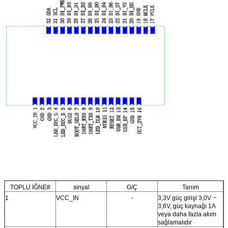
TOPLU İĞNE#
sinyal
G/Ç
Tanım
1
VCC_IN
-
3,3V güç girişi 3,0V ~
3,6V, güç kaynağı 1A
veya daha fazla akım
sağlamalıdır