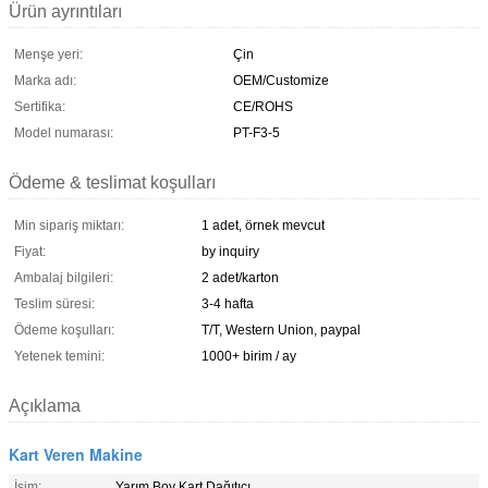
Ürün ayrıntıları
Menşe yeri:
Çin
Marka adı:
OEM/Customize
Sertifika:
CE/ROHS
Model numarası:
PT-F3-5
Ödeme & teslimat koşulları
Min sipariş miktarı:
1 adet, örnek mevcut
Fiyat:
by inquiry
Ambalaj bilgileri:
2 adet/karton
Teslim süresi:
3-4 hafta
Ödeme koşulları:
T/T, Western Union, paypal
Yetenek temini:
1000+ birim / ay
Açıklama
Kart Veren Makine
İsim:
Yarım Boy Kart Dağıtıcı