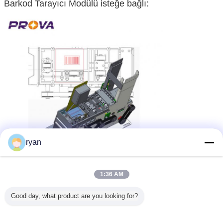
Barkod Tarayıcı Modülü isteğe bağlı:
ryan
1:36 AM
akıllı kart dağıtıcısı
rfid kart dağıtıcısı
Etiketler:
,
,
otomatik kart dağıtıcısı
Good day, what product are you looking for?
En İyi Fiyatı Alın