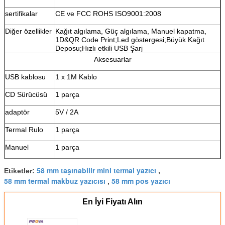
sertifikalar
CE ve FCC ROHS ISO9001:2008
Diğer özellikler
Kağıt algılama, Güç algılama, Manuel kapatma,
1D&QR Code Print;Led göstergesi;Büyük Kağıt
Deposu;Hızlı etkili USB Şarj
Aksesuarlar
USB kablosu
1 x 1M Kablo
CD Sürücüsü
1 parça
adaptör
5V / 2A
Termal Rulo
1 parça
Manuel
1 parça
58 mm taşınabilir mini termal yazıcı
Etiketler:
,
58 mm termal makbuz yazıcısı
58 mm pos yazıcı
,
En İyi Fiyatı Alın