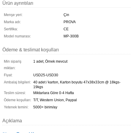
Ürün ayrıntıları
Menşe yeri:
Çin
Marka adı:
PROVA
Sertifika:
CE
Model numarası:
MP-300B
Ödeme & teslimat koşulları
Min sipariş
1 adet, Örnek mevcut
miktarı:
Fiyat:
USD25-USD30
Ambalaj bilgileri:
40 adet / karton, Karton boyutu 47x38x33cm @ 18kgs-
19kgs
Teslim süresi:
Miktarlara Göre 0-4 Hafta
Ödeme koşulları:
T/T, Western Union, Paypal
Yetenek temini:
5000+ birim/ay
Açıklama