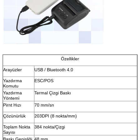
Özellikler
Arayüzler
USB / Bluetooth 4.0
Yazdırma
ESC/POS
Komutu
Yazdırma
Termal Çizgi Baskı
Yöntemi
Pirnt Hızı
70 mm/sn
Çözünürlük
203DPI (8 nokta/mm)
Toplam Nokta
384 nokta/Çizgi
Sayısı
Baskı Genişliği
48 mm