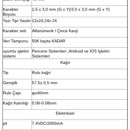
Karakter
1,5 x 3,0 mm (G x Y)/3,0 x 3,0 mm (G x Y)
Boyutu
Yazı Tipi Yazdır
12x24;24x 24
Karakter seti
Alfanümerik / Çince Kanji
Veri Tamponu
50K bayta KADAR
uyumlu işletim
Pencere Sistemleri ;Android ve IOS İşletim
sistemi
Sistemleri
Kağıt
Tip
Rulo kağıt
Genişlik
57,5± 0,5 mm
Rulo Çapı
φ≤40mm
Kağıt Kalınlığı
0.06-0.08mm
Elektriksel
pil
7.4VDC/2000mA