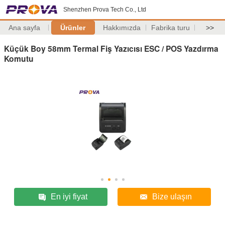
Shenzhen Prova Tech Co., Ltd
Ana sayfa
Ürünler
Hakkımızda
Fabrika turu
>>
Küçük Boy 58mm Termal Fiş Yazıcısı ESC / POS Yazdırma
Komutu
En iyi fiyat
Bize ulaşın