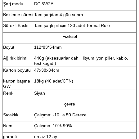
Şarj modu
DC 5V/2A
Bekleme süresi
Tam şarjdan 4 gün sonra
Sürekli Baskı
Tam şarjlı pil için 120 adet Termal Rulo
Fiziksel
Boyut
112*83*54mm
Ağırlık birimi
440g (aksesuarlar dahil: lityum iyon piller, kablo,
test kağıdı)
Karton boyutu
47x38x34cm
karton başına
18kg (40 adet/CTN)
GW
Renk
Siyah
çevre
Sıcaklık
Çalışma: -10 ila 50 Derece
Nem
Çalışma: 10%-90%
garanti
en az 12 ay